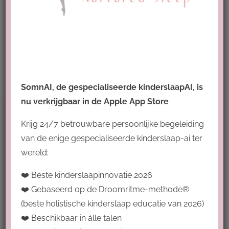
Toevoegen aan
Details
winkelwagen
SomnAI, de gespecialiseerde kinderslaapAI, is
nu verkrijgbaar in de Apple App Store
Krijg 24/7 betrouwbare persoonlijke begeleiding
Voorwaarden
van de enige gespecialiseerde kinderslaap-ai ter
wereld:
Algemene voorwaarden
❤️ Beste kinderslaapinnovatie 2026
Privacy policy & disclaimer
❤️ Gebaseerd op de Droomritme-methode®
(beste holistische kinderslaap educatie van 2026)
❤️ Beschikbaar in álle talen