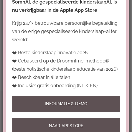
SomnAI, de gespecialiseerde kinderslaapAI, is
nu verkrijgbaar in de Apple App Store
Krijg 24/7 betrouwbare persoonlijke begeleiding
van de enige gespecialiseerde kinderslaap-ai ter
Introductie Droomritmecoach Pro
wereld:
❤️ Beste kinderslaapinnovatie 2026
❤️ Gebaseerd op de Droomritme-methode®
(beste holistische kinderslaap educatie van 2026)
❤️ Beschikbaar in álle talen
❤️ Inclusief gratis onboarding (NL & EN)
INFORMATIE & DEMO
Voorwaarden
NAAR APPSTORE
Algemene voorwaarden