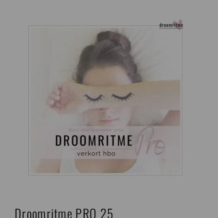
Ga
naar
inhoud
Droomritme PRO 25