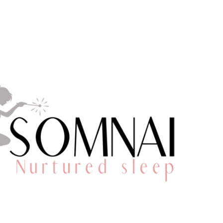
d: nieuwe techniek leert ouders 
ren
gorie:
Baby
en
Dreumes
:
cry tolerance
,
gecontroleerd huilen
,
huilen
,
respon
ance, de nieuwe interventie om je niet zo vervelend 
engaan. Is het een vloek of een zegen? Een duik in
dje, de ontwikkeling van zelfregulatie en de onderz