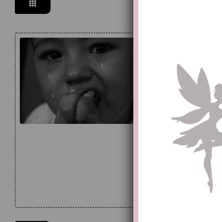
Absur
nege
Cate
Tags
Cry-toler
het slap
jong kin