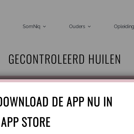
SomNiq
Ouders
Opleidin
GECONTROLEERD HUILEN
DOWNLOAD DE APP NU IN
 APP STORE