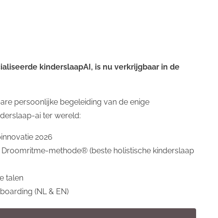
liseerde kinderslaapAI, is nu verkrijgbaar in de
 baby
slaap-ouders
slaap - dreumes
slaap
slapen
zoek
Slaaphack
slaapontwikkeling
slaapomgeving
d
are persoonlijke begeleiding van de enige
responsiviteit
heid
slaaptraining
gecontroleerd huilen
derslaap-ai ter wereld:
apschuld
slaaptekort
emotionele regulatie
huilen
chro
pinnovatie 2026
 Droomritme-methode® (beste holistische kinderslaap
e talen
onboarding (NL & EN)