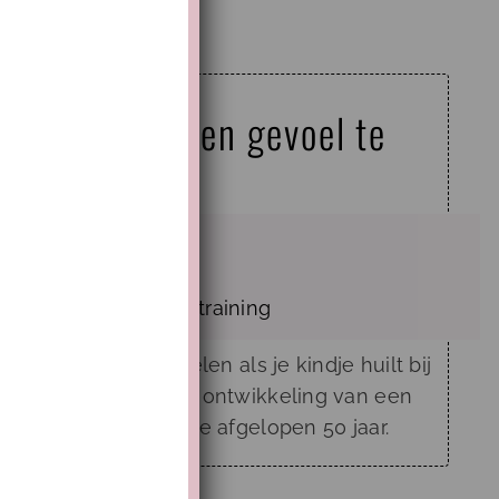
vooral kindje en gevoel te
sief slapen
en
slaaptraining
en gestresst te voelen als je kindje huilt bij
 de neurobiologische ontwikkeling van een
oeken hierover van de afgelopen 50 jaar.