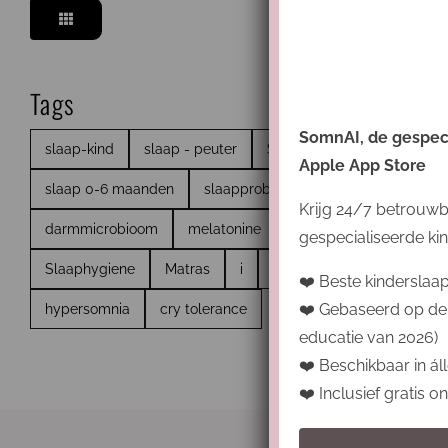
Tags
SomnAI, de gespecia
slaap-kind
slaap - peuter
Slaapassociaties
slaap
Apple App Store
slaap 0-6 maanden
slaapproblemen
ritme
onder
Krijg 24/7 betrouwb
darmmicrobioom
melatonine
winter
slaaphoeveel
gespecialiseerde kin
Slaaphygiene
Matras
i
responsief slapen
sla
❤️ Beste kinderslaa
❤️ Gebaseerd op de
hypersomnia
cry tolerance
educatie van 2026)
❤️ Beschikbaar in áll
❤️ Inclusief gratis 