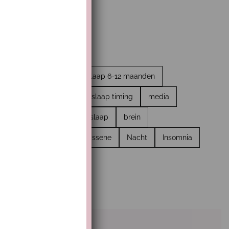
bewust ouderschap
slaap 6-12 maanden
roomritme
hechting
slaap timing
media
stresssysteem
teveel slaap
brein
notherapie
Slaap volwassene
Nacht
Insomnia