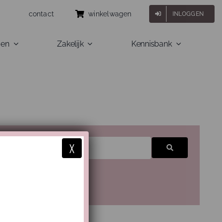
contact
winkelwagen
INLOGGEN
gen
Zakelijk
Kennisbank
X
Zoeken