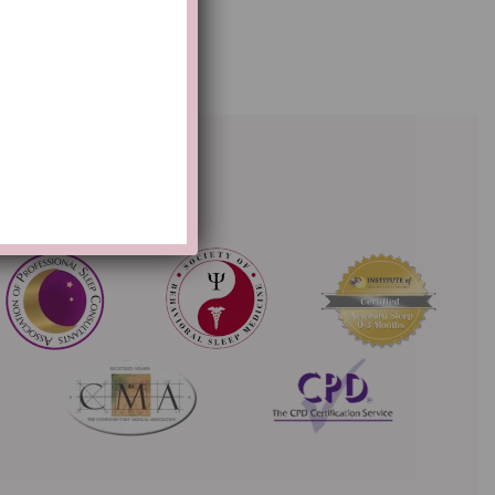
1)
Overige accreditaties