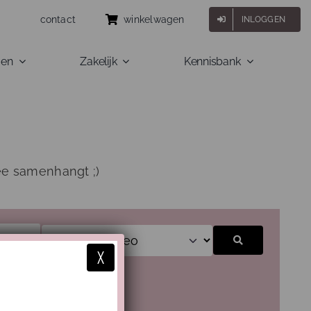
contact
winkelwagen
INLOGGEN
gen
Zakelijk
Kennisbank
ee samenhangt ;)
Zoeken
X