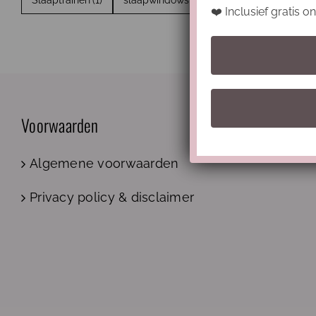
Slaaptrainen
(1)
slaapwindows
(1)
vraag
(1)
wakker
❤️ Inclusief gratis 
Voorwaarden
Algemene voorwaarden
Privacy policy & disclaimer