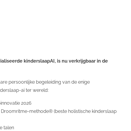
liseerde kinderslaapAI, is nu verkrijgbaar in de
are persoonlijke begeleiding van de enige
derslaap-ai ter wereld:
apen baby
(3)
slaapregressie
(3)
Slaapassociaties
(3)
korte
pinnovatie 2026
inkorten
(1)
wakker maken
(1)
slaapdruk
(1)
ritme 7 maand
 Droomritme-methode® (beste holistische kinderslaap
1)
krampjes
(1)
chatgpt
(1)
kinderslaapapp
(1)
somnai
(
e talen