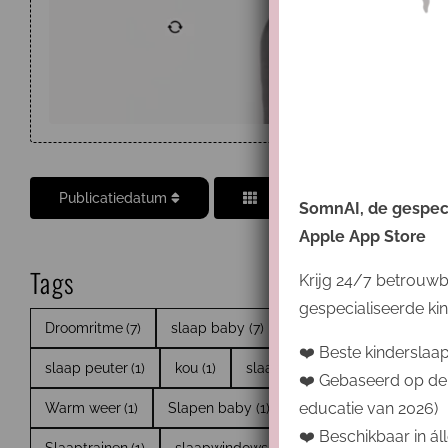
Publicatiedatum
SomnAI, de gespecia
Apple App Store
Tags
Krijg 24/7 betrouwb
gespecialiseerde kin
Droomritme
(7)
slaap baby
(7)
Slaapbasis
(5)
Insl
❤️ Beste kinderslaa
slaap peuter
(1)
kou
(1)
slaapsysteem
(1)
slaapjes 
❤️ Gebaseerd op de
educatie van 2026)
Warm weer
(1)
Slapen baby
(1)
slaap kind
(1)
tog
(
❤️ Beschikbaar in áll