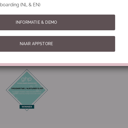
tijden
(1)
reflux
(1)
onderzoek
(1)
white noise
(1)
slaap
(
onboarding (NL & EN)
INFORMATIE & DEMO
NAAR APPSTORE
Best Holistic Pediatric Sleep Education 2026