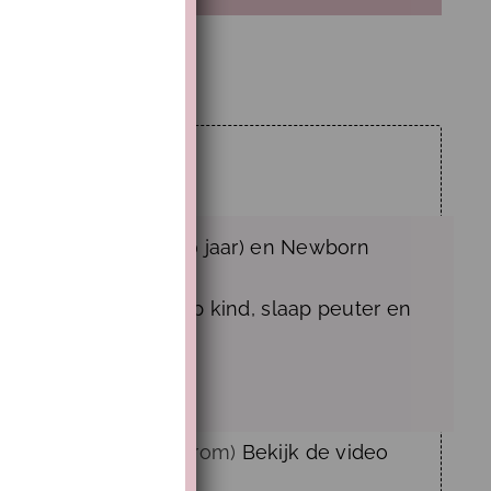
 wat te doen?
reumes
,
Kind (4 tot 10 jaar)
en
Newborn
kou
,
slaap baby
,
slaap kind
,
slaap peuter
en
minuten
apt het beste (en waarom)
Bekijk de video