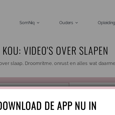
SomNiq
Ouders
Opleidin
KOU: VIDEO'S OVER SLAPEN
ver slaap, Droomritme, onrust en alles wat daarm
Categorie
DOWNLOAD DE APP NU IN