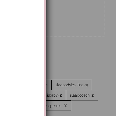
 slaapjes
(2)
Slaaptips
(2)
slaapadvies kind
(1)
en
(1)
Troosten
(1)
Huilbaby
(1)
slaapcoach
(1)
1)
droomritmes
(1)
Responsief
(1)