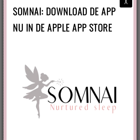
X
SOMNAI: DOWNLOAD DE APP
NU IN DE APPLE APP STORE
Slaaphack: lekker slapen bij warm
weer
Categorie:
Baby
,
Dreumes
en
Newborn
Tags:
Slaaptips
en
Warm weer