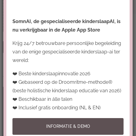
Lengte:
3 tot 5 minuten
Tips om lekker te slapen tijdens het warme
SomnAI, de gespecialiseerde kinderslaapAI, is
weer.
Bekijk de video
nu verkrijgbaar in de Apple App Store
Krijg 24/7 betrouwbare persoonlijke begeleiding
Publicatiedatum
van de enige gespecialiseerde kinderslaap-ai ter
wereld:
❤️ Beste kinderslaapinnovatie 2026
Tags
❤️ Gebaseerd op de Droomritme-methode®
(beste holistische kinderslaap educatie van 2026)
Droomritme
(7)
slaap baby
(7)
Slaapbasis
(5)
❤️ Beschikbaar in álle talen
Inslapen baby
(3)
slaapregressie
(3)
❤️ Inclusief gratis onboarding (NL & EN)
Slaapassociaties
(3)
korte slaapjes
(2)
Slaaptips
(2)
INFORMATIE & DEMO
slaapadvies kind
(1)
slaap peuter
(1)
kou
(1)