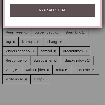
slaapsysteem
(1)
slaapjes inkorten
(1)
NAAR APPSTORE
wakker maken
(1)
slaapdruk
(1)
ritme 7 maanden
(1)
Troosten
(1)
Huilbaby
(1)
slaapcoach
(1)
Warm weer
(1)
Slapen baby
(1)
slaap kind
(1)
tog
(1)
krampjes
(1)
chatgpt
(1)
kinderslaapapp
(1)
somnai
(1)
droomritmes
(1)
Responsief
(1)
Slaaptrainen
(1)
slaapwindows
(1)
vraag
(1)
wakkertijden
(1)
reflux
(1)
onderzoek
(1)
white noise
(1)
slaap
(1)