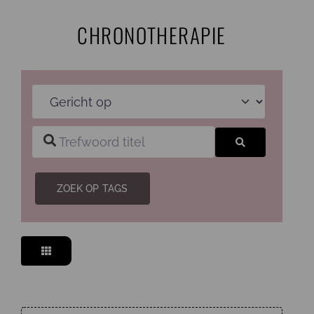
Ga
CHRONOTHERAPIE
naar
inhoud
Gericht op
Trefwoord titel
Zoeken
ZOEK OP TAGS