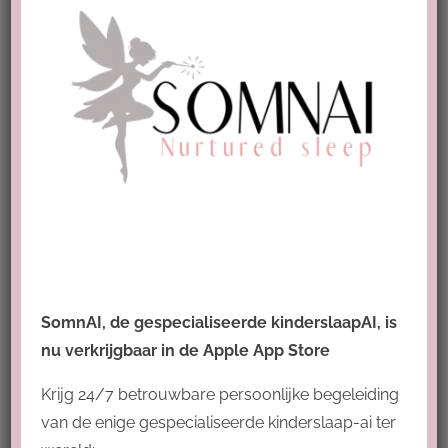
Tags
slaap-kind
slaap - peuter
Slaapassociaties
slaap baby
slaap-ouders
slaap - dreumes
slaap
slapen
bewust ouderschap
slaap 6-12 maanden
slaap 0-6 maanden
SomnAI, de gespecialiseerde kinderslaapAI, is
nu verkrijgbaar in de Apple App Store
slaapproblemen
ritme
onderzoek
Slaaphack
slaapontwikkeling
Krijg 24/7 betrouwbare persoonlijke begeleiding
van de enige gespecialiseerde kinderslaap-ai ter
slaapomgeving
droomritme
hechting