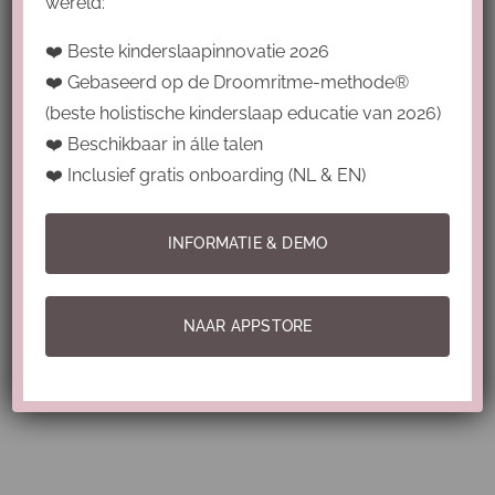
wereld:
slaap timing
media
darmmicrobioom
❤️ Beste kinderslaapinnovatie 2026
melatonine
winter
slaaphoeveelheid
❤️ Gebaseerd op de Droomritme-methode®
(beste holistische kinderslaap educatie van 2026)
responsiviteit
slaaptraining
❤️ Beschikbaar in álle talen
gecontroleerd huilen
stresssysteem
❤️ Inclusief gratis onboarding (NL & EN)
teveel slaap
brein
Slaaphygiene
Matras
INFORMATIE & DEMO
i
responsief slapen
slaapschuld
slaaptekort
emotionele regulatie
huilen
NAAR APPSTORE
chronotherapie
Slaap volwassene
Nacht
Insomnia
hypersomnia
cry tolerance