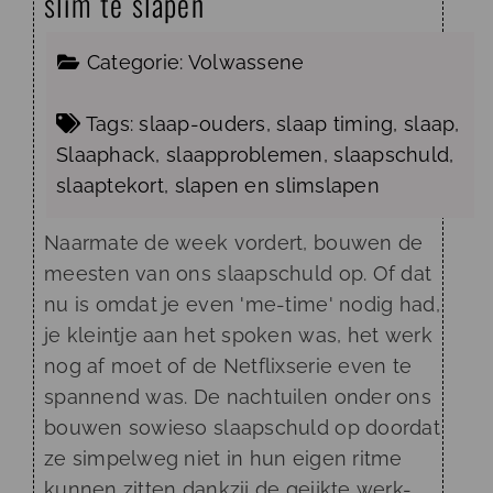
slim te slapen
Categorie:
Volwassene
Tags:
slaap-ouders
,
slaap timing
,
slaap
,
Slaaphack
,
slaapproblemen
,
slaapschuld
,
slaaptekort
,
slapen
en
slimslapen
Naarmate de week vordert, bouwen de
meesten van ons slaapschuld op. Of dat
nu is omdat je even 'me-time' nodig had,
je kleintje aan het spoken was, het werk
nog af moet of de Netflixserie even te
spannend was. De nachtuilen onder ons
bouwen sowieso slaapschuld op doordat
ze simpelweg niet in hun eigen ritme
kunnen zitten dankzij de geijkte werk-