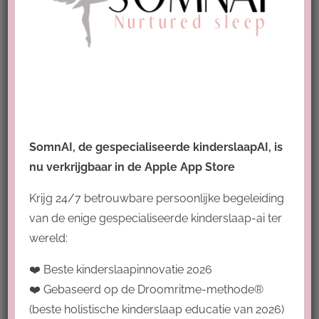
Copycat Saar Bliss
Categorie:
Uncategorized
Tags:
slaap-kind
,
slaap - peuter
,
slaap
en
slaapproblemen
SomnAI, de gespecialiseerde kinderslaapAI, is
nu verkrijgbaar in de Apple App Store
Saar Bliss is een copycat die geen
content creëert maar dupliceert, zo heeft
Krijg 24/7 betrouwbare persoonlijke begeleiding
de rechter uitgesproken.
van de enige gespecialiseerde kinderslaap-ai ter
wereld:
❤️ Beste kinderslaapinnovatie 2026
❤️ Gebaseerd op de Droomritme-methode®
(beste holistische kinderslaap educatie van 2026)