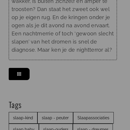
wakker, is buiten zichzelf en amper te
troosten? Dan staat het zweet ook wel
op je eigen rug. En de kringen onder je
ogen als je dit avond na avond ervaart.
Een nachtmerrie of toch ‘gewoon slecht
slapen’ van het dromen is snel de
diagnose. Maar ken je de nightterror al?
Tags
slaap-kind
slaap - peuter
Slaapassociaties
slaap baby
slaap-ouders
slaap - dreumes