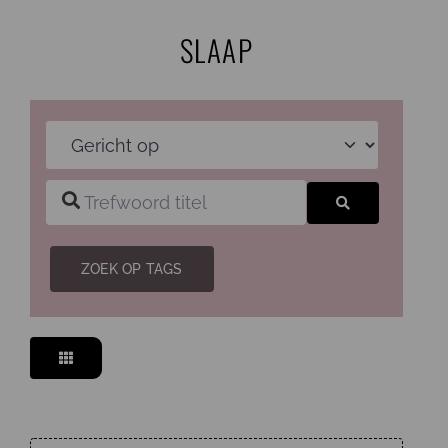
Ga
SLAAP
naar
inhoud
Gericht op
Trefwoord titel
Zoeken
ZOEK OP TAGS