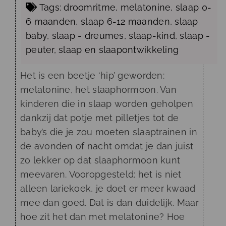
Tags:
droomritme
,
melatonine
,
slaap 0-
6 maanden
,
slaap 6-12 maanden
,
slaap
baby
,
slaap - dreumes
,
slaap-kind
,
slaap -
peuter
,
slaap
en
slaapontwikkeling
Het is een beetje ‘hip’ geworden:
melatonine, het slaaphormoon. Van
kinderen die in slaap worden geholpen
dankzij dat potje met pilletjes tot de
baby’s die je zou moeten slaaptrainen in
de avonden of nacht omdat je dan juist
zo lekker op dat slaaphormoon kunt
meevaren. Vooropgesteld: het is niet
alleen lariekoek, je doet er meer kwaad
mee dan goed. Dat is dan duidelijk. Maar
hoe zit het dan met melatonine? Hoe