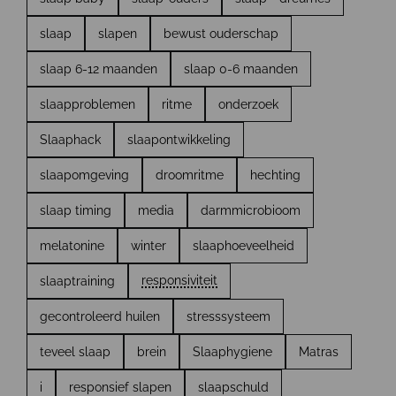
slaap
slapen
bewust ouderschap
slaap 6-12 maanden
slaap 0-6 maanden
slaapproblemen
ritme
onderzoek
Slaaphack
slaapontwikkeling
slaapomgeving
droomritme
hechting
slaap timing
media
darmmicrobioom
melatonine
winter
slaaphoeveelheid
responsiviteit
slaaptraining
gecontroleerd huilen
stresssysteem
teveel slaap
brein
Slaaphygiene
Matras
i
responsief slapen
slaapschuld