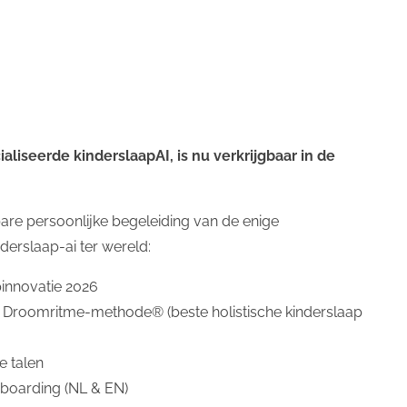
te:
10 tot 15 minuten
liseerde kinderslaapAI, is nu verkrijgbaar in de
are persoonlijke begeleiding van de enige
apen baby
(3)
slaapregressie
(3)
Slaapassociaties
(3)
korte
derslaap-ai ter wereld:
inkorten
(1)
wakker maken
(1)
slaapdruk
(1)
ritme 7 maand
pinnovatie 2026
1)
krampjes
(1)
chatgpt
(1)
kinderslaapapp
(1)
somnai
(
 Droomritme-methode® (beste holistische kinderslaap
tijden
(1)
reflux
(1)
onderzoek
(1)
white noise
(1)
slaap
(
e talen
onboarding (NL & EN)