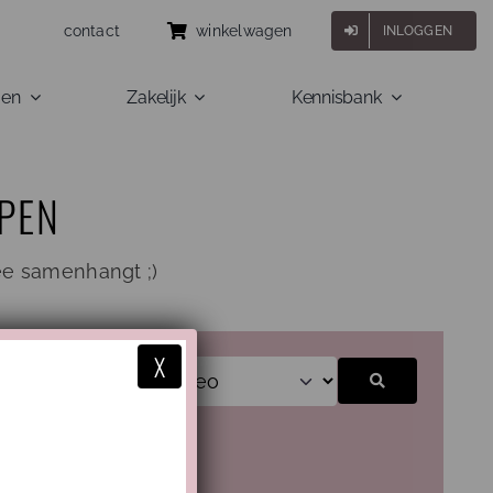
contact
winkelwagen
INLOGGEN
gen
Zakelijk
Kennisbank
APEN
ee samenhangt ;)
X
Zoeken