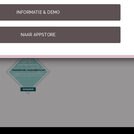
INFORMATIE & DEMO
Best Holistic Pediatric Sleep Education 2026
NAAR APPSTORE