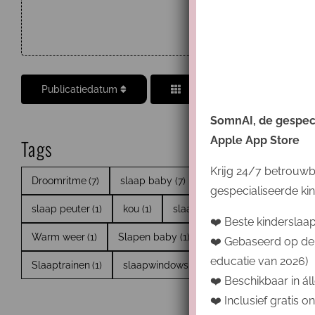
Leng
Publicatiedatum
SomnAI, de gespecia
Apple App Store
Tags
Krijg 24/7 betrouwb
Droomritme
(7)
slaap baby
(7)
Slaapbasis
(5)
Insl
gespecialiseerde kin
slaap peuter
(1)
kou
(1)
slaapsysteem
(1)
slaapjes 
❤️ Beste kinderslaa
Warm weer
(1)
Slapen baby
(1)
slaap kind
(1)
tog
(
❤️ Gebaseerd op de
educatie van 2026)
Slaaptrainen
(1)
slaapwindows
(1)
vraag
(1)
wakker
❤️ Beschikbaar in áll
❤️ Inclusief gratis 