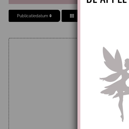
Publicatiedatum
Wakker
waanzi
houva
Categ
Tags:
Responsi
wakkerti