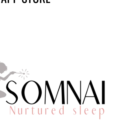
tijden:
n of handig
st?
orie:
Baby
en
Dreumes
droomritmes
,
ef
,
slaapwindows
en
jden