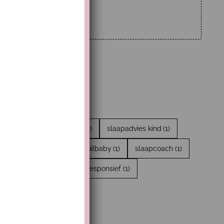
 slaapjes
(2)
Slaaptips
(2)
slaapadvies kind
(1)
en
(1)
Troosten
(1)
Huilbaby
(1)
slaapcoach
(1)
1)
droomritmes
(1)
Responsief
(1)
1)