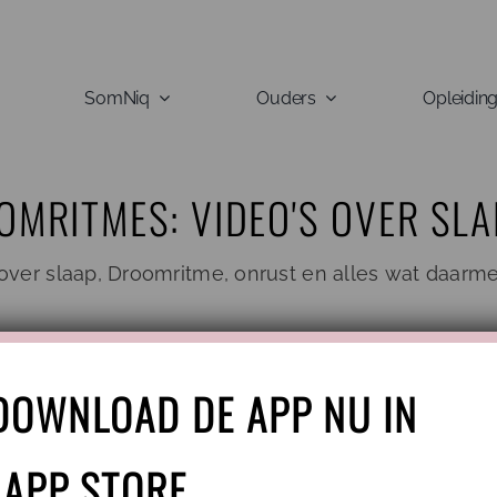
SomNiq
Ouders
Opleidin
OMRITMES: VIDEO'S OVER SL
ver slaap, Droomritme, onrust en alles wat daarm
Categorie
DOWNLOAD DE APP NU IN
 APP STORE