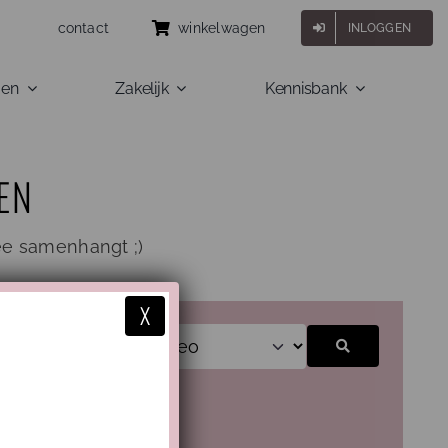
contact
winkelwagen
INLOGGEN
gen
Zakelijk
Kennisbank
EN
ee samenhangt ;)
X
Zoeken