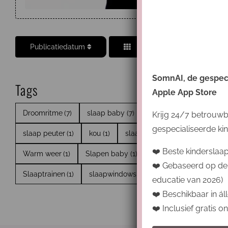
Publicatiedatum
SomnAI, de gespecia
Tags
Apple App Store
Droomritme
(7)
slaap baby
(7)
Slaapbasis
(5)
Insl
Krijg 24/7 betrouwb
gespecialiseerde kin
slaap peuter
(1)
kou
(1)
slaapsysteem
(1)
slaapjes 
❤️ Beste kinderslaa
Warm weer
(1)
Slapen baby
(1)
slaap kind
(1)
tog
(
❤️ Gebaseerd op de
Slaaptrainen
(1)
slaapwindows
(1)
vraag
(1)
wakker
educatie van 2026)
❤️ Beschikbaar in áll
❤️ Inclusief gratis 