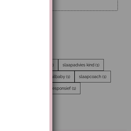
 slaapjes
(2)
Slaaptips
(2)
slaapadvies kind
(1)
en
(1)
Troosten
(1)
Huilbaby
(1)
slaapcoach
(1)
1)
droomritmes
(1)
Responsief
(1)
1)