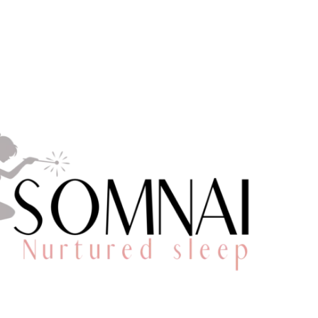
Q&A: ritme bi
Categorie:
Baby
Tags:
Droomritme
slaapdruk
,
slaapregre
Lengte:
10 tot 15
Welk ritme bij een b
tussenritme en daarna?