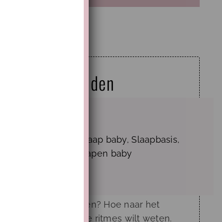
j baby 7 maanden
,
ritme 7 maanden
,
slaap baby
,
Slaapbasis
,
ssie
,
Slaaptips
en
Slapen baby
 minuten
aby van zeven maanden? Hoe naar het
 Alles wat je over de ritmes wilt weten.