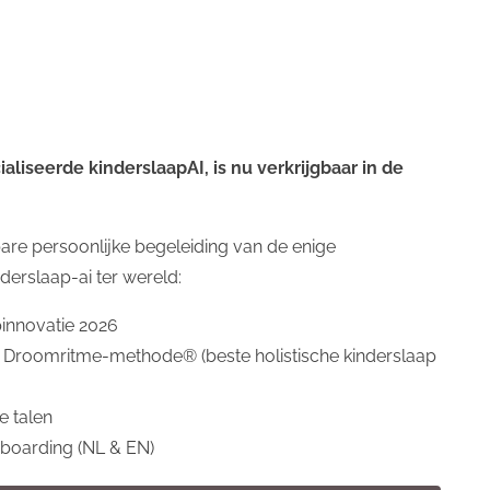
Bekijk de video
liseerde kinderslaapAI, is nu verkrijgbaar in de
apen baby
(3)
slaapregressie
(3)
Slaapassociaties
(3)
korte
are persoonlijke begeleiding van de enige
derslaap-ai ter wereld:
inkorten
(1)
wakker maken
(1)
slaapdruk
(1)
ritme 7 maand
pinnovatie 2026
1)
krampjes
(1)
chatgpt
(1)
kinderslaapapp
(1)
somnai
(
 Droomritme-methode® (beste holistische kinderslaap
tijden
(1)
reflux
(1)
onderzoek
(1)
white noise
(1)
slaap
(
e talen
onboarding (NL & EN)