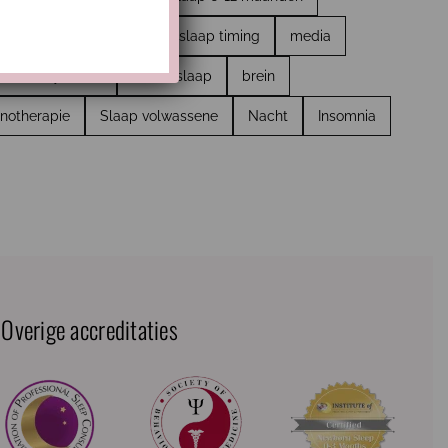
roomritme
hechting
slaap timing
media
stresssysteem
teveel slaap
brein
notherapie
Slaap volwassene
Nacht
Insomnia
Overige accreditaties