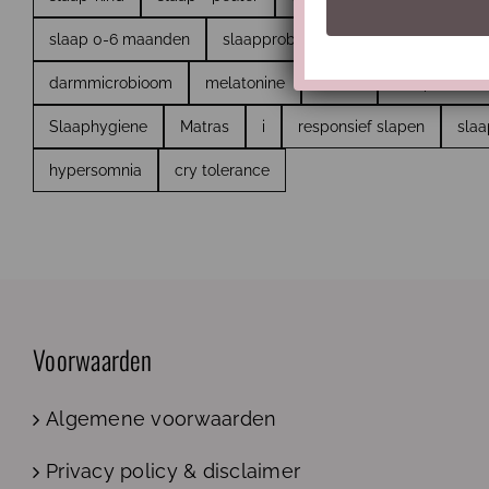
slaap 0-6 maanden
slaapproblemen
ritme
onder
darmmicrobioom
melatonine
winter
slaaphoeveel
Slaaphygiene
Matras
i
responsief slapen
sla
hypersomnia
cry tolerance
Voorwaarden
Algemene voorwaarden
Privacy policy & disclaimer