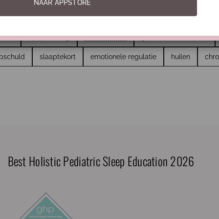
NAAR APPSTORE
zoek
Slaaphack
slaapontwikkeling
slaapomgeving
d
responsiviteit
heid
slaaptraining
gecontroleerd huilen
apschuld
slaaptekort
emotionele regulatie
huilen
chro
Best Holistic Pediatric Sleep Education 2026