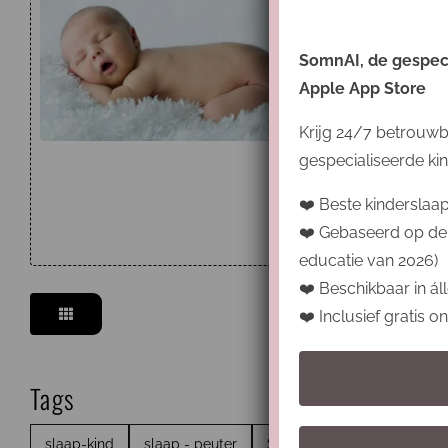
Zeven
SomnAI, de gespecia
Apple App Store
Cate
Krijg 24/7 betrouwb
Tags
gespecialiseerde kin
Is je kle
❤️ Beste kinderslaa
nachten 
❤️ Gebaseerd op de
educatie van 2026)
❤️ Beschikbaar in áll
❤️ Inclusief gratis 
Tags
slaap-kind
slaap - peuter
Slaapassociaties
slaap