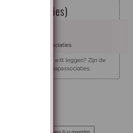
slaapassociaties)
dreumes
en
Slaapassociaties
t zodra je hem in bed wilt leggen? Zijn de
te kijken naar de slaapassociaties.
bewust ouderschap
slaap 6-12 maanden