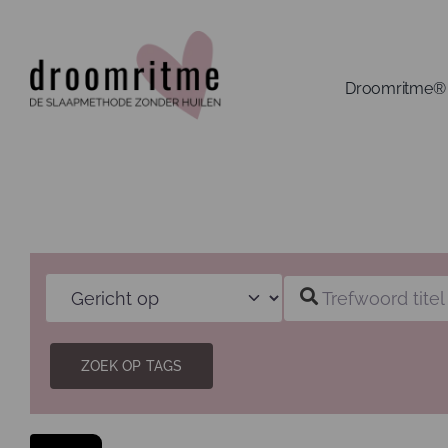
Ga
naar
inhoud
Droomritme®
Gericht op
Trefwoord titel
ZOEK OP TAGS