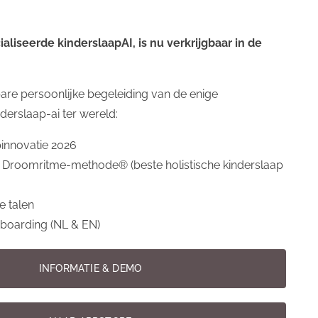
 stappen naar goed zelf slapen (
liseerde kinderslaapAI, is nu verkrijgbaar in de
gorie:
Dreumes
en
Newborn
are persoonlijke begeleiding van de enige
:
slaap 0-6maanden
,
slaap 6-12 maanden
,
slaap - 
derslaap-ai ter wereld:
inte vaak redelijk rap weer wakker? Begint de onrus
pinnovatie 2026
best wel vaak en veel onderbroken? Dan is het slim 
 Droomritme-methode® (beste holistische kinderslaap
e talen
onboarding (NL & EN)
INFORMATIE & DEMO
 baby
slaap-ouders
slaap - dreumes
slaap
slapen