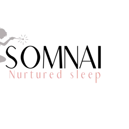
 dit artikel de antwoorden.
n kind in de vakantie
gorie:
Baby
,
Dreumes
,
Kind (4 tot 10 jaar)
en
Peuter
:
ritme
,
slaap 0-6 maanden
,
slaap 6-12 maanden
,
s
en
vakantie
die vakantie, even lekker alles loslaten. Maar: hoe 
Hoe oververmoeidheid en niet slapen voorkomen om 
pen in of tijdens de vakantie: enkele tips.