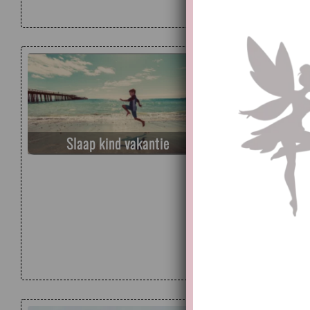
slaap? In
Slape
Cate
Slaap kind vakantie
Tags
slapen
Heerlijk 
peuter? 
laten sla