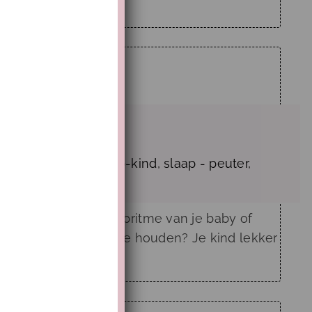
laap - dreumes
,
slaap-kind
,
slaap - peuter
,
ga je om met het slaapritme van je baby of
het juist gezellig te houden? Je kind lekker