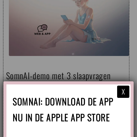
SomnAI-demo met 3 slaapvragen
X
Categorie:
Baby
,
Dreumes
en
SOMNAI: DOWNLOAD DE APP
Uncategorized
NU IN DE APPLE APP STORE
Tags:
chatgpt
,
kinderslaapapp
,
slaapadvies
kind
en
somnai