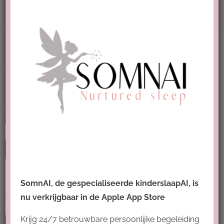
Lengte:
20 minuten en langer
In deze demo komen de volgende vragen
aan bod en krijg je antwoorden én advies:
Kindje eerder naar bed voor de nacht, zoals
om 19.00? Peuter van 2 weigert in de avond
te gaan slapen, gaat steeds het bed uit en
huilt als we er niet zijn. Wat doe ik
Bekijk de
video
Publicatiedatum
SomnAI, de gespecialiseerde kinderslaapAI, is
Tags
nu verkrijgbaar in de Apple App Store
Krijg 24/7 betrouwbare persoonlijke begeleiding