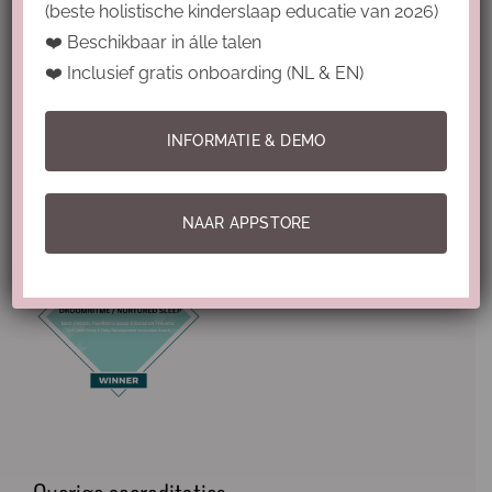
(beste holistische kinderslaap educatie van 2026)
Privacy policy & disclaimer
❤️ Beschikbaar in álle talen
❤️ Inclusief gratis onboarding (NL & EN)
Best Holistic Pediatric Sleep Education
INFORMATIE & DEMO
2026
NAAR APPSTORE