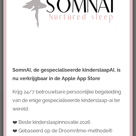
Opleidingsblok 1: Slaap (0-4 jaar)
OPLEIDINGSBLOK 1: SLAAP 0-4 JAAR Hulp
nodig? Boek [...]
SomnAI, de gespecialiseerde kinderslaapAI, is
nu verkrijgbaar in de Apple App Store
Krijg 24/7 betrouwbare persoonlijke begeleiding
van de enige gespecialiseerde kinderslaap-ai ter
wereld:
Voorwaarden
❤️ Beste kinderslaapinnovatie 2026
❤️ Gebaseerd op de Droomritme-methode®
Algemene voorwaarden