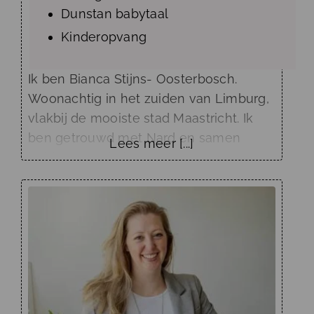
Dunstan babytaal
Kinderopvang
Ik ben Bianca Stijns- Oosterbosch.
Woonachtig in het zuiden van Limburg,
vlakbij de mooiste stad Maastricht. Ik
ben getrouwd met Nard en samen
Lees meer [...]
hebben we sinds maart 2022 een
dochtertje, Mare. Door Mare kan ik van
dichtbij ervaren hoe slaap in de praktijk
werkt. Dit maakt dat ik ouders middels
eigen ervaringen kan ondersteunen en
coachen bij slaapproblemen van hun