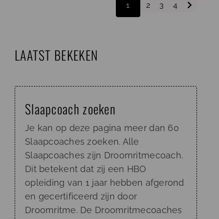
pedagogisch medewerker en ervaring
Older po
1
2
3
4
met verschillende leeftijdsgroepen,
waaronder baby’s,
LAATST BEKEKEN
Slaapcoach zoeken
Je kan op deze pagina meer dan 60
Slaapcoaches zoeken. Alle
Slaapcoaches zijn Droomritmecoach.
Dit betekent dat zij een HBO
opleiding van 1 jaar hebben afgerond
en gecertificeerd zijn door
Droomritme. De Droomritmecoaches