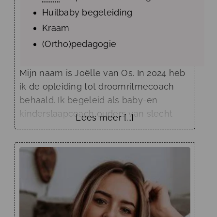
Huilbaby begeleiding
Kraam
(Ortho)pedagogie
Mijn naam is Joëlle van Os. In 2024 heb
ik de opleiding tot droomritmecoach
behaald. Ik begeleid als baby-en
kinderslaapcoach ouders van slecht
Lees meer [...]
slapende kindjes naar meer rust, ritme
en balans in het gezin. Mijn missie?
Ouders weer in hun kracht zetten en
een liefdevolle omgeving creëren
waarin zowel ouder als kind zich
gehoord en begrepen voelen. Naast
mijn werk