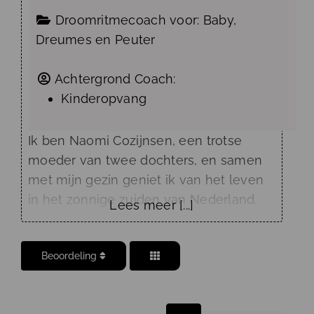
Droomritmecoach voor:
Baby
,
Dreumes
en
Peuter
Achtergrond Coach:
Kinderopvang
Ik ben Naomi Cozijnsen, een trotse
moeder van twee dochters, en samen
met mijn gezin geniet ik van het leven
in het zonnige zuiden van Nederland.
Lees meer [...]
Mijn persoonlijke reis als ouder, inclusief
slapeloze nachten en de zoektocht
Beoordeling
naar oplossingen, heeft me
gemotiveerd om andere ouders te
helpen. Met mijn achtergrond als
Posts navigation