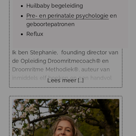
Huilbaby begeleiding
Pre- en perinatale psychologie
en
geboortepatronen
Reflux
Ik ben Stephanie, founding director van
de Opleiding Droomritmecoach® en
Droomritme Methodiek®, auteur van
inmiddels elf boeken en een handvol
Lees meer [...]
opleidingen, Slaap- en
onrustdeskundige,,
ervaringsdeskundige, kinderfluisteraar,
aromatherapeut, insomnia practioner
adult+child, droomtherapeut,
natuurvoeding en gut-brain practitioner,