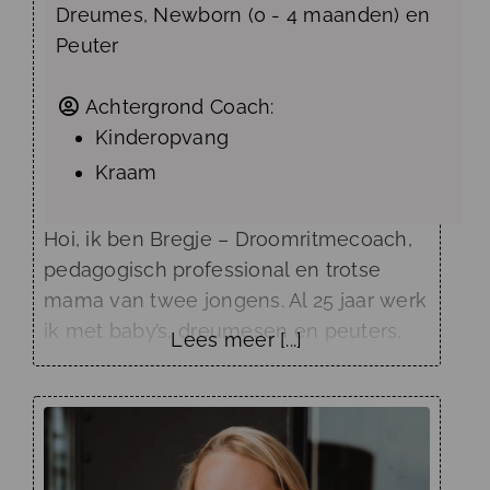
Dreumes
,
Newborn (0 - 4 maanden)
en
Peuter
Achtergrond Coach:
Kinderopvang
Kraam
Hoi, ik ben Bregje – Droomritmecoach,
pedagogisch professional en trotse
mama van twee jongens. Al 25 jaar werk
ik met baby’s, dreumesen en peuters,
Lees meer [...]
waarvan 20 jaar in de kinderopvang.
Daarvoor werkte ik als
kraamverzorgende. Vanuit mijn werk én
mijn ervaring als moeder weet ik hoe
intens het kan zijn wanneer je kindje