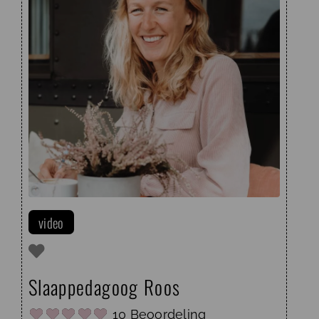
onrustig is of moeite heeft met slapen.
video
Slaappedagoog Roos
10 Beoordeling