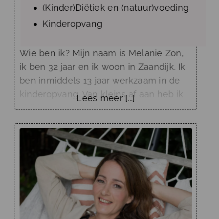
(Kinder)Diëtiek en (natuur)voeding
Kinderopvang
Wie ben ik? Mijn naam is Melanie Zon,
ik ben 32 jaar en ik woon in Zaandijk. Ik
ben inmiddels 13 jaar werkzaam in de
kinderopvang. Van kleins af aan heb ik
Lees meer [...]
altijd gezegd dat ik met kinderen wil
gaan werken. Dus na de middelbare
school meteen de opleiding gedaan tot
Pedagogisch Medewerker niveau 3 en
daarna niveau 4. De