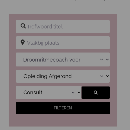
Trefwoord titel
Vlakbij plaats
Droomritmecoach voor
Zoeken
FILTEREN