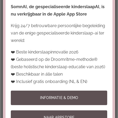
SomnAI, de gespecialiseerde kinderslaapAI, is
nu verkrijgbaar in de Apple App Store
Tiny Explorer
Krijg 24/7 betrouwbare persoonlijke begeleiding
3 Beoordeling
van de enige gespecialiseerde kinderslaap-ai ter
Simone Hol
wereld:
Son en Breugel
❤️ Beste kinderslaapinnovatie 2026
Certified
2025:
Ja
❤️ Gebaseerd op de Droomritme-methode®
(beste holistische kinderslaap educatie van 2026)
Droomritmecoach voor:
Baby
,
❤️ Beschikbaar in álle talen
Dreumes
,
Newborn (0 - 4 maanden)
en
❤️ Inclusief gratis onboarding (NL & EN)
Peuter
INFORMATIE & DEMO
Achtergrond Coach:
Kinderopvang
NAAR APPSTORE