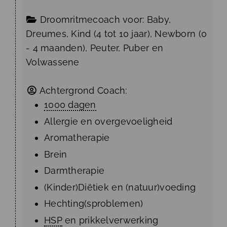
Droomritmecoach voor:
Baby
,
Dreumes
,
Kind (4 tot 10 jaar)
,
Newborn (0
- 4 maanden)
,
Peuter
,
Puber
en
Volwassene
Achtergrond Coach:
1000 dagen
Allergie en overgevoeligheid
Aromatherapie
Brein
Darmtherapie
(Kinder)Diëtiek en (natuur)voeding
Hechting(sproblemen)
HSP
en prikkelverwerking