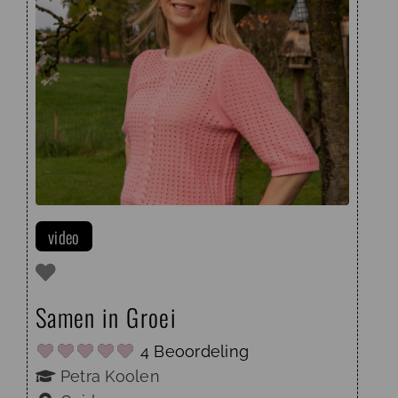
deskundige voor diverse media én
mama van vier. Hoe ik hiervoor allemaal
tijd vind, weet ik eigenlijk ook niet ;-)
Wat ik wel weet is
video
Samen in Groei
4 Beoordeling
Petra Koolen