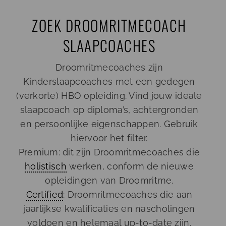
Ga
ZOEK DROOMRITMECOACH
naar
inhoud
SLAAPCOACHES
Droomritmecoaches zijn
Kinderslaapcoaches met een gedegen
(verkorte) HBO opleiding. Vind jouw ideale
slaapcoach op diploma’s, achtergronden
en persoonlijke eigenschappen. Gebruik
hiervoor het filter.
Premium: dit zijn Droomritmecoaches die
holistisch
werken, conform de nieuwe
opleidingen van Droomritme.
Certified
: Droomritmecoaches die aan
jaarlijkse kwalificaties en nascholingen
voldoen en helemaal up-to-date zijn.