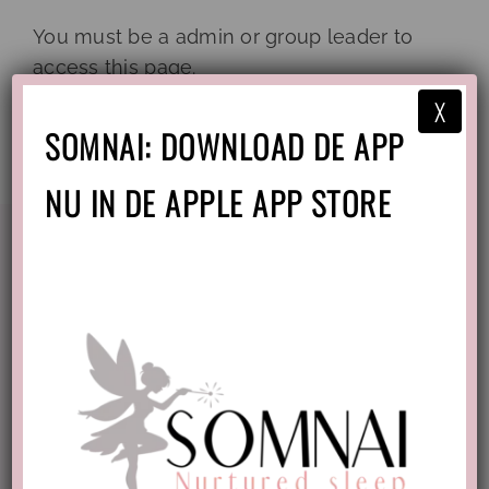
Ga
You must be a admin or group leader to
naar
access this page.
inhoud
X
SOMNAI: DOWNLOAD DE APP
NU IN DE APPLE APP STORE
Voorwaarden
Algemene voorwaarden
Privacy policy & disclaimer