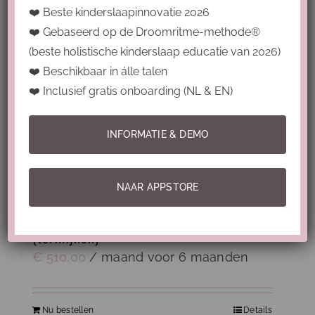
❤️ Beste kinderslaapinnovatie 2026
❤️ Gebaseerd op de Droomritme-methode®
(beste holistische kinderslaap educatie van 2026)
❤️ Beschikbaar in álle talen
❤️ Inclusief gratis onboarding (NL & EN)
INFORMATIE & DEMO
NAAR APPSTORE
Droomritmecoach Excellence Package
(termijnen)
€
510,00
/ maand voor 6 maanden
Nu bestellen
Details