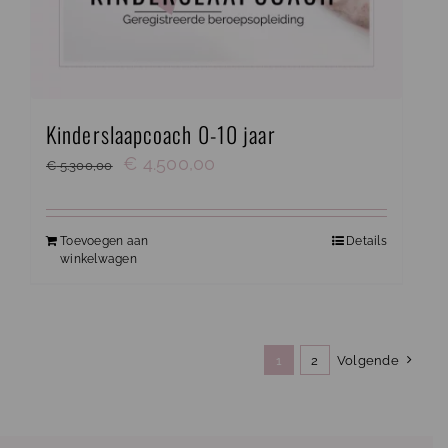
Kinderslaapcoach 0-10 jaar
Oorspronkelijke
Huidige
€
4.500,00
€
5.300,00
prijs
prijs
was:
is:
Toevoegen aan
Details
€ 5.300,00.
€ 4.500,00.
winkelwagen
1
2
Volgende