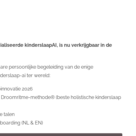
liseerde kinderslaapAI, is nu verkrijgbaar in de
are persoonlijke begeleiding van de enige
 uren slaapt in Amerika wordt gezien als een
derslaap-ai ter wereld:
n Nederland nog binnen de range valt. Het
t nog op een hogere slaaphoeveelheid zit van
pinnovatie 2026
akt dus uit.
 Droomritme-methode® (beste holistische kinderslaap
onderzoek naar hoeveel kindjes slapen. En dat
e talen
ouwbaar. Want hoeveel we slapen is wat anders
onboarding (NL & EN)