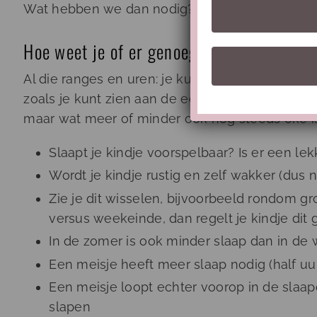
Wat hebben we dan nodig?
Hoe weet je of er genoeg wordt geslapen
Al die ranges en uren: je kunt ze grosso modo 
zoals je kunt zien aan de eerste tabel waarbij 
maar wat meer of minder ook nog steeds oké is.
Slaapt je kindje voorspelbaar? Is er een lek
Wordt je kindje rustig en zelf wakker (dus ni
Zie je dit wisselen, bijvoorbeeld rondo
versus weekeinde, dan regelt je kindje dit
In de zomer is ook minder slaap dan in de 
Een meisje heeft meer slaap nodig (half uu
Een meisje loopt echter voorop in de slaap
slapen