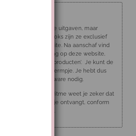
it werkt
apgidsen zijn digitale uitgaven, maar
s dan de andere ebooks zijn ze exclusief
jgbaar via deze website. Na aanschaf vind
 gids in jouw omgeving op deze website,
 ‘mijn opleidingen / producten’. Je kunt de
ekijken via ieder schermpje. Je hebt dus
speciale (ebook)software nodig.
e gidsen van Droomritme weet je zeker dat
n gedegen boekwerkje ontvangt, conform
oomritme Methode®.