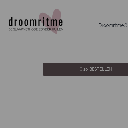
Ga
naar
inhoud
Droomritme®
€ 20 BESTELLEN