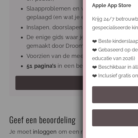
Apple App Store
Slaapproblemen en waarom juist de dre
geplaagd (en wat je eraan doet);
Krijg 24/7 betrouwb
Inslapen, doorslapen én uitslapen;
gespecialiseerde kin
De enige gids waar je echt van op aan ka
❤️ Beste kinderslaa
gemaakt door Droomritme zelf en profess
❤️ Gebaseerd op de
Voorzien van de meest recente inzichten 
educatie van 2026)
51
pagina’s
in een beveiligde pdf, direct 
❤️ Beschikbaar in áll
❤️ Inclusief gratis 
€ 20 BESTELL
Geef een beoordeling
Je moet
inloggen
om een reactie te kunnen pl