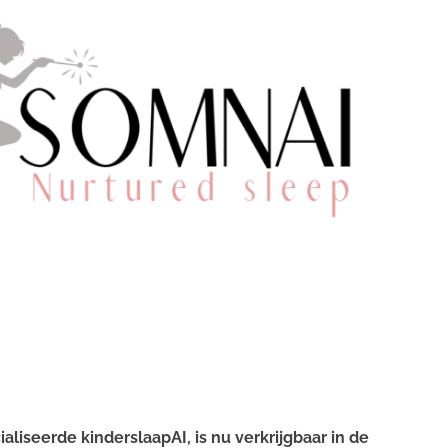
pgids
Hoe d
 peuters.
De Sla
ander
verkri
je de
peuter?;
onder
e beïnvloeden deze de slaap?;
gids b
dsgroep;
geen 
n wat je dan kunt doen;
Met d
je ee
ook in turbulente tijden;
de Dr
jes aap over de slapende dreumes
liseerde kinderslaapAI, is nu verkrijgbaar in de