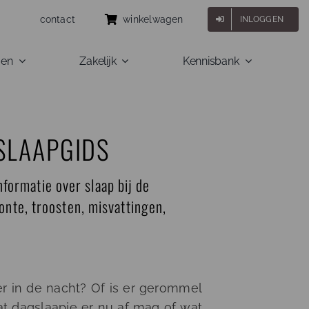
contact
winkelwagen
INLOGGEN
gen
Zakelijk
Kennisbank
SLAAPGIDS
informatie over slaap bij de
nte, troosten, misvattingen,
r in de nacht? Of is er gerommel
dat dagslaapje er nu af mag of wat