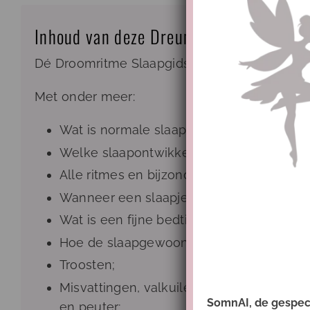
Inhoud van deze Dreumes – Peuter Slaa
Dé Droomritme Slaapgids voor dreumesen en
Met onder meer:
Wat is normale slaap bij een dreumes of 
Welke slaapontwikkelingen zijn er en ho
Alle ritmes en bijzonderheden per leeftij
Wanneer een slaapje komt te vervallen e
Wat is een fijne bedtijd?
Hoe de slaapgewoonte juist slaap maakt, 
Troosten;
Misvattingen, valkuilen en andere brood
SomnAI, de gespecia
en peuter;