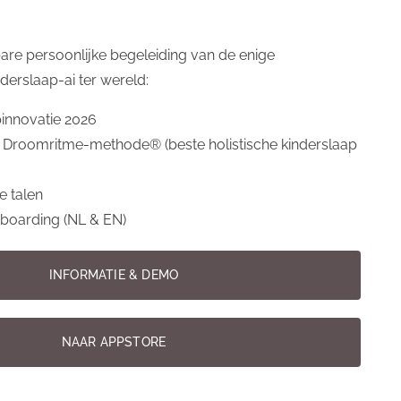
umes en peuter hierdoor worden
are persoonlijke begeleiding van de enige
derslaap-ai ter wereld:
n betreft accuraatheid, want
pinnovatie 2026
ioneel vervaardigd;
 Droomritme-methode® (beste holistische kinderslaap
op dit gebied;
toegang.
e talen
onboarding (NL & EN)
EN
INFORMATIE & DEMO
NAAR APPSTORE
aatsen.
Registreer
je gratis en ontvang de online gid