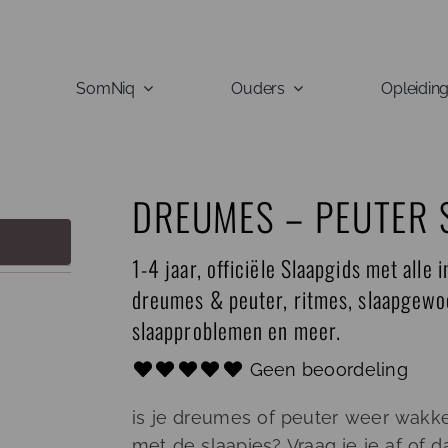
SomNiq
Ouders
Opleidin
DREUMES – PEUTER 
1-4 jaar, officiële Slaapgids met alle 
dreumes & peuter, ritmes, slaapgewoo
slaapproblemen en meer.
Geen beoordeling
is je dreumes of peuter weer wakke
met de slaapjes? Vraag je je af of 