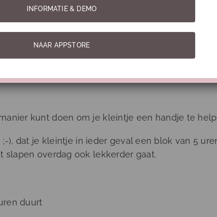
INFORMATIE & DEMO
en niet behandeld, deze training gaat alleen ove
mini training Slaap
en het bijbehorende
werkcolleg
NAAR APPSTORE
manier kunt doen om je kleintje een handje te help
;-), dat je kleintje in ieder geval een blok van 5 
t slapen overdag ook lekkerder gaat.
 uren duurt