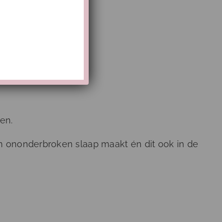
r doorslapen.
e Slaap
en.
uren ononderbroken slaap maakt én dit ook in de