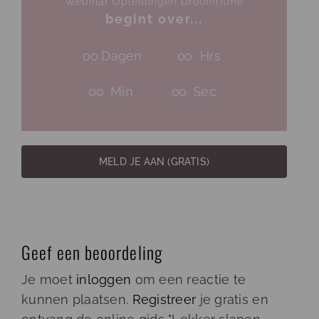
Webinar Opleidingen Droomritme
begint over...
0
0
Dagen
0
0
Hrs
0
0
Min
0
0
Sec
MELD JE AAN (GRATIS)
Geef een beoordeling
Je moet
inloggen
om een reactie te
kunnen plaatsen.
Registreer
je gratis en