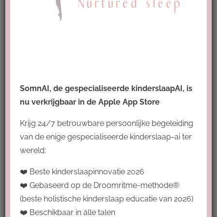
te volgen.
Deze masterclass vindt plaats op:
Maandag 1 april om 16:30
Zaterdag 6 april om 13:00
SomnAI, de gespecialiseerde kinderslaapAI, is
* Er is een minimum en maximum
nu verkrijgbaar in de Apple App Store
aantal deelnemers. Indien er op 1
april te weinig of te veel
Krijg 24/7 betrouwbare persoonlijke begeleiding
deelnemers zijn, krijg je bericht
van de enige gespecialiseerde kinderslaap-ai ter
om op 6 april deel te nemen.
wereld:
Indien op beide data het
❤️ Beste kinderslaapinnovatie 2026
maximum wordt bereikt, plannen
❤️ Gebaseerd op de Droomritme-methode®
we nieuwe data in. Dit omdat we
(beste holistische kinderslaap educatie van 2026)
graag tijd willen nemen voor alle
❤️ Beschikbaar in álle talen
vragen van iedereen.