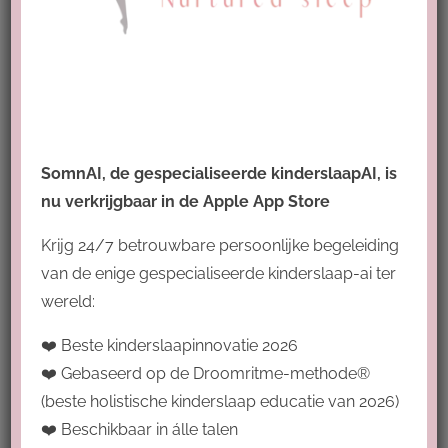
Roos geeft een fijne en duidelijke uitleg over hoe
slaap bij kleine baby’s werkt. Ze gebruikt ook
voorbeelden vanuit de praktijk of haar eigen
ervaring waardoor ik veel meer dingen bij mijn
eigen kindje herken.
SomnAI, de gespecialiseerde kinderslaapAI, is
Leuk
Log in om te reageren
nu verkrijgbaar in de Apple App Store
Krijg 24/7 betrouwbare persoonlijke begeleiding
3 years ago
van de enige gespecialiseerde kinderslaap-ai ter
Amy van Helfteren
wereld:
❤️ Beste kinderslaapinnovatie 2026
Roos is een hele lieve, betrokken slaapcoach. Ze
❤️ Gebaseerd op de Droomritme-methode®
houdt rekening met het gehele gezin en weet
(beste holistische kinderslaap educatie van 2026)
haar eigen ervaringen mooi terug te laten komen
❤️ Beschikbaar in álle talen
in haar werk. Ze heeft een hoop kennis en kan dit