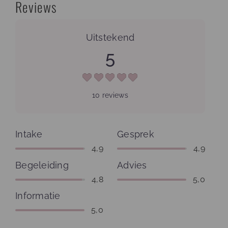
Reviews
10 Beoordelingen
on
“Slaappedagoog Roos
Uitstekend
5
10 reviews
Intake
Gesprek
4,9
4,9
Begeleiding
Advies
4,8
5,0
Informatie
5,0