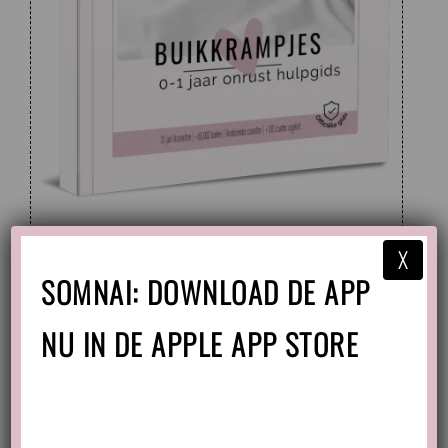
Buikkrampjes Onrust hulpgids
X
SOMNAI: DOWNLOAD DE APP
1 Beoordeling
NU IN DE APPLE APP STORE
Tags:
Gids
,
Officieel
,
Ritme
en
Wakkertijden
Uitgave:
Online Gidsen