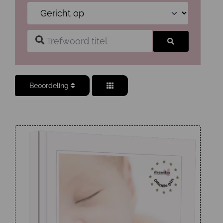
Trefwoord titel
Zoeken
Beoordeling