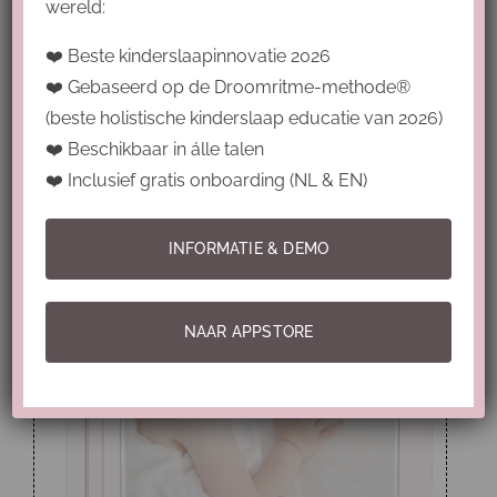
wereld:
zit en biedt oplossingen om de onrust
voorgoed aan te pakken.
❤️ Beste kinderslaapinnovatie 2026
❤️ Gebaseerd op de Droomritme-methode®
(beste holistische kinderslaap educatie van 2026)
❤️ Beschikbaar in álle talen
❤️ Inclusief gratis onboarding (NL & EN)
INFORMATIE & DEMO
NAAR APPSTORE